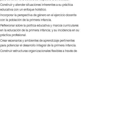
Construir y atender situaciones inherentes a su práctica
educativa con un enfoque holístico.
Incorporar la perspectiva de género en el ejercicio docente
con la población de la primera infancia.
Reflexionar sobre la política educativa y marcos curriculares
en la educación de la primera infancia; y su incidencia en su
práctica profesional.
Crear escenarios y ambientes de aprendizaje pertinentes
para potenciar el desarrollo integral de la primera infancia.
Construir estructuras organizacionales flexibles a través de
modelos de gestión escolar en favor de los derechos de la
infancia en diversos contextos.
Destinatarios
Docente en servicio con estudios de bachillerato concluido.
Docentes en servicio con Licenciatura inconclusa.
Bachilleres habilitados de: CONAFE, SEDESOL, IMSS,
CENDI y DIF.
Personal directivo con funciones en instituciones
educativas.