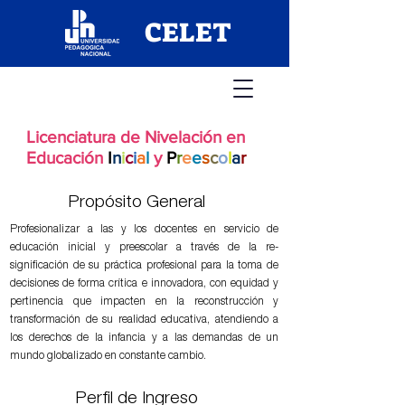
CELET
Licenciatura de Nivelación en
Educación
I
n
i
c
i
a
l
y
P
r
e
e
s
c
o
l
a
r
Propósito General
Profesionalizar a las y los docentes en servicio de
educación inicial y preescolar a través de la re-
significación de su práctica profesional para la toma de
decisiones de forma crítica e innovadora, con equidad y
pertinencia que impacten en la reconstrucción y
transformación de su realidad educativa, atendiendo a
los derechos de la infancia y a las demandas de un
mundo globalizado en constante cambio.
Perfil de Ingreso